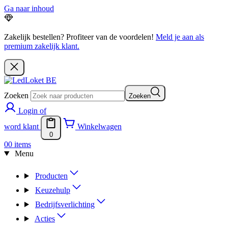
Ga naar inhoud
Zakelijk bestellen? Profiteer van de voordelen!
Meld je aan als
premium zakelijk klant.
Zoeken
Zoeken
Login of
word klant
Winkelwagen
0
0
0 items
Menu
Producten
Keuzehulp
Bedrijfsverlichting
Acties