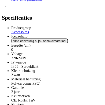
Specificaties
Productgroep
Accessoires
Keuzehulp
Vind eenvoudig al jou schakelmateriaal
Breedte (cm)
0
Voltage
220-240V
IP waarde
IP55 - Sproeidicht
Kleur behuizing
Zwart
Materiaal behuizing
Polycarbonaat (PC)
Garantie
2 jaar
Keurmerken
CE, RoHs, TüV
Montage