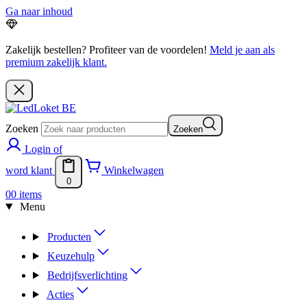
Ga naar inhoud
Zakelijk bestellen? Profiteer van de voordelen!
Meld je aan als
premium zakelijk klant.
Zoeken
Zoeken
Login of
word klant
Winkelwagen
0
0
0 items
Menu
Producten
Keuzehulp
Bedrijfsverlichting
Acties