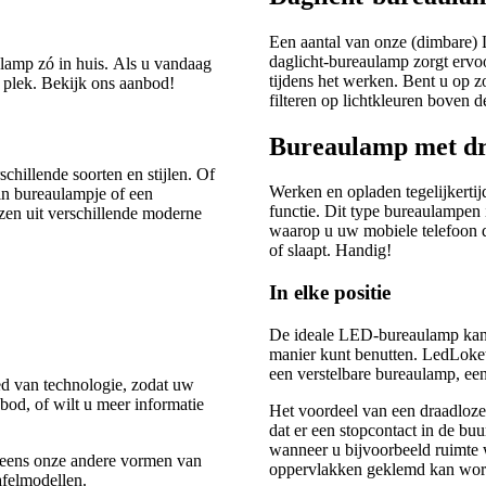
Een aantal van onze (dimbare)
daglicht-bureaulamp zorgt ervo
lamp zó in huis. Als u vandaag
tijdens het werken. Bent u op 
 plek. Bekijk ons aanbod!
filteren op lichtkleuren boven 
Bureaulamp met dr
chillende soorten en stijlen. Of
Werken en opladen tegelijkert
in bureaulampje of een
functie. Dit type bureaulampen
zen uit verschillende moderne
waarop u uw mobiele telefoon d
of slaapt. Handig!
In elke positie
De ideale LED-bureaulamp kan 
manier kunt benutten. LedLoket 
een verstelbare bureaulamp, ee
ed van technologie, zodat uw
od, of wilt u meer informatie
Het voordeel van een draadloze
dat er een stopcontact in de bu
wanneer u bijvoorbeeld ruimte w
k eens onze andere vormen van
oppervlakken geklemd kan wor
felmodellen.