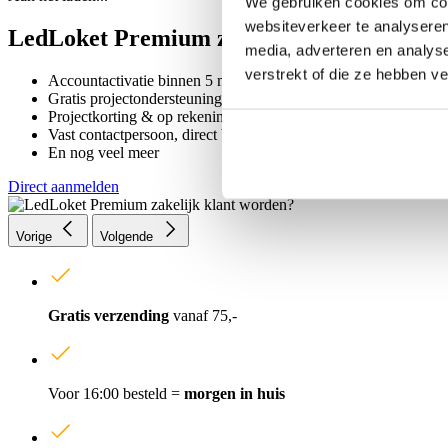
We gebruiken cookies om cont
websiteverkeer te analyseren
LedLoket Premium zakelijk klant worden
media, adverteren en analys
verstrekt of die ze hebben v
Accountactivatie binnen 5 minuten, tijdens openingstijden
Gratis projectondersteuning (advies, controle & lichtplan)
Projectkorting & op rekening bestellen
Vast contactpersoon, direct bereikbaar
En nog veel meer
Direct aanmelden
Vorige
Volgende
Gratis verzending
vanaf 75,-
Voor 16:00 besteld =
morgen in huis