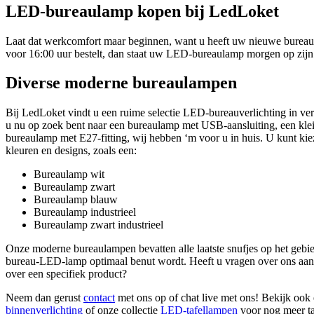
LED-bureaulamp kopen bij LedLoket
Laat dat werkcomfort maar beginnen, want u heeft uw nieuwe bureau
voor 16:00 uur bestelt, dan staat uw LED-bureaulamp morgen op zijn
Diverse moderne bureaulampen
Bij LedLoket vindt u een ruime selectie LED-bureauverlichting in vers
u nu op zoek bent naar een bureaulamp met USB-aansluiting, een kle
bureaulamp met E27-fitting, wij hebben ‘m voor u in huis. U kunt kie
kleuren en designs, zoals een:
Bureaulamp wit
Bureaulamp zwart
Bureaulamp blauw
Bureaulamp industrieel
Bureaulamp zwart industrieel
Onze moderne bureaulampen bevatten alle laatste snufjes op het gebi
bureau-LED-lamp optimaal benut wordt. Heeft u vragen over ons aanb
over een specifiek product?
Neem dan gerust
contact
met ons op of chat live met ons! Bekijk oo
binnenverlichting
of onze collectie
LED-tafellampen
voor nog meer ta