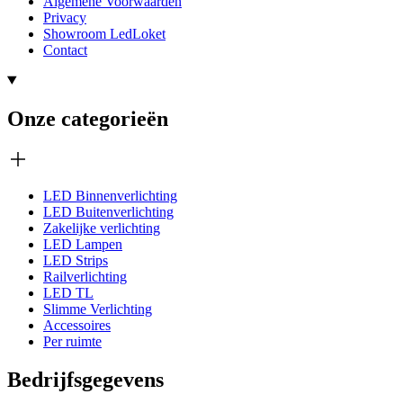
Algemene Voorwaarden
Privacy
Showroom LedLoket
Contact
Onze categorieën
LED Binnenverlichting
LED Buitenverlichting
Zakelijke verlichting
LED Lampen
LED Strips
Railverlichting
LED TL
Slimme Verlichting
Accessoires
Per ruimte
Bedrijfsgegevens