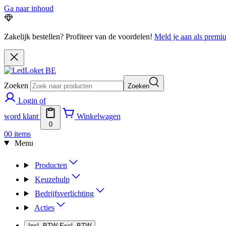
Ga naar inhoud
Zakelijk bestellen? Profiteer van de voordelen!
Meld je aan als premiu
Zoeken
Zoeken
Login of
word klant
Winkelwagen
0
0
0 items
Menu
Producten
Keuzehulp
Bedrijfsverlichting
Acties
Incl. BTW
Excl. BTW