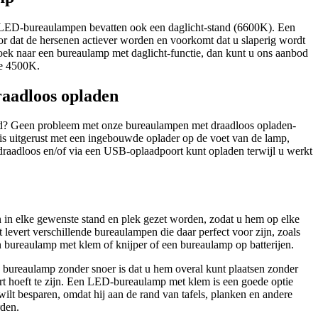
 LED-bureaulampen bevatten ook een daglicht-stand (6600K). Een
or dat de hersenen actiever worden en voorkomt dat u slaperig wordt
zoek naar een bureaulamp met daglicht-functie, dan kunt u ons aanbod
de 4500K.
aadloos opladen
ijd? Geen probleem met onze bureaulampen met draadloos opladen-
 is uitgerust met een ingebouwde oplader op de voet van de lamp,
raadloos en/of via een USB-oplaadpoort kunt opladen terwijl u werkt
in elke gewenste stand en plek gezet worden, zodat u hem op elke
levert verschillende bureaulampen die daar perfect voor zijn, zoals
n bureaulamp met klem of knijper of een bureaulamp op batterijen.
 bureaulamp zonder snoer is dat u hem overal kunt plaatsen zonder
urt hoeft te zijn. Een LED-bureaulamp met klem is een goede optie
ilt besparen, omdat hij aan de rand van tafels, planken en andere
den.