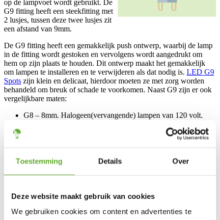
op de lampvoet wordt gebruikt. De
G9 fitting heeft een steekfitting met
2 lusjes, tussen deze twee lusjes zit
een afstand van 9mm.
De G9 fitting heeft een gemakkelijk push ontwerp, waarbij de lamp
in de fitting wordt gestoken en vervolgens wordt aangedrukt om
hem op zijn plaats te houden. Dit ontwerp maakt het gemakkelijk
om lampen te installeren en te verwijderen als dat nodig is.
LED G9
Spots
zijn klein en delicaat, hierdoor moeten ze met zorg worden
behandeld om breuk of schade te voorkomen. Naast G9 zijn er ook
vergelijkbare maten:
G8 – 8mm. Halogeen(vervangende) lampen van 120 volt.
GY8.6 – 8.6mm. Halogeen(vervangende) lampen van 120
volt.
G9.5 – 9.5mm. Deze en variaties worden vaak gebruikt in
theaters.
Toestemming
Details
Over
R7s fitting
R7s lampen worden ook wel lineaire
Deze website maakt gebruik van cookies
buislampen of R7s steeklampen
genoemd. Deze lampen kunnen
We gebruiken cookies om content en advertenties te
rechtstreeks aangesloten worden op