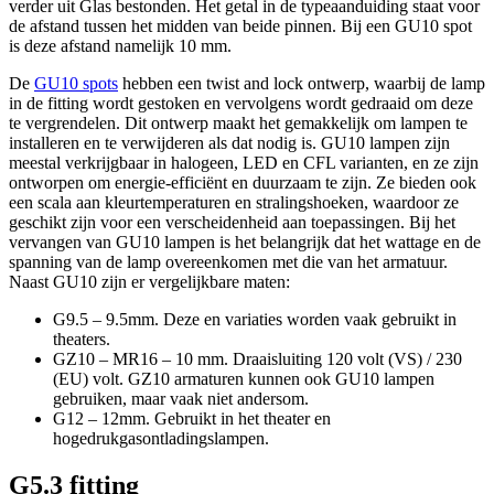
verder uit Glas bestonden. Het getal in de typeaanduiding staat voor
de afstand tussen het midden van beide pinnen. Bij een GU10 spot
is deze afstand namelijk 10 mm.
De
GU10 spots
hebben een twist and lock ontwerp, waarbij de lamp
in de fitting wordt gestoken en vervolgens wordt gedraaid om deze
te vergrendelen. Dit ontwerp maakt het gemakkelijk om lampen te
installeren en te verwijderen als dat nodig is. GU10 lampen zijn
meestal verkrijgbaar in halogeen, LED en CFL varianten, en ze zijn
ontworpen om energie-efficiënt en duurzaam te zijn. Ze bieden ook
een scala aan kleurtemperaturen en stralingshoeken, waardoor ze
geschikt zijn voor een verscheidenheid aan toepassingen. Bij het
vervangen van GU10 lampen is het belangrijk dat het wattage en de
spanning van de lamp overeenkomen met die van het armatuur.
Naast GU10 zijn er vergelijkbare maten:
G9.5 – 9.5mm. Deze en variaties worden vaak gebruikt in
theaters.
GZ10 – MR16 – 10 mm. Draaisluiting 120 volt (VS) / 230
(EU) volt. GZ10 armaturen kunnen ook GU10 lampen
gebruiken, maar vaak niet andersom.
G12 – 12mm. Gebruikt in het theater en
hogedrukgasontladingslampen.
G5.3 fitting