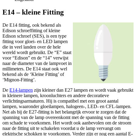
E14 – kleine Fitting
De E14 fitting, ook bekend als
Edison schroeffitting of kleine
Edison schroef (SES), is een type
fitting voor gloei- en LED lampen
die in veel landen over de hele
wereld wordt gebruikt. De “E” staat
voor “Edison” en de “14” verwijst
naar de diameter van de lampvoet in
millimeters. De E14 staat ook wel
bekend als de ‘Kleine Fitting’ of
‘Mignon-Fitting’.
De
E14-lampen
zijn kleiner dan E27 lampen en wordt vaak gebruikt
in kleinere lampen, kroonluchters en andere decoratieve
verlichtingsarmaturen. Hij is compatibel met een groot aantal
lampen, waaronder gloeilampen, halogeen-, LED- en CFL-lampen.
Net als bij de E27-fitting is het belangrijk ervoor te zorgen dat de
spanning van de lamp overeenkomt met de spanning van de fitting
om schade te voorkomen. Het wordt ook aanbevolen om de stroom
naar de fitting uit te schakelen voordat u de lamp vervangt om
elektrische schokken te voorkomen. Verder zijn er nog een aantal E-