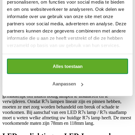
personaliseren, om functies voor social media te bieden
220V (netstroom). De R7s-fitting is
en om ons websiteverkeer te analyseren. Ook delen we
een type fitting die gewoonlijk
wordt gebruikt voor lineaire lampen
informatie over uw gebruik van onze site met onze
in uiteenlopende toepassingen zoals
partners voor social media, adverteren en analyse. Deze
staande lampen, schijnwerpers en
partners kunnen deze gegevens combineren met andere
werklampen. Daarnaast komen R7s
lampen vaak voor in “oude”
informatie die u aan ze heeft verstrekt of die ze hebben
bouwlampen. Wanneer de R7s lamp
verzameld op basis van uw gebruik van hun services.
kapot is en het “oude” armatuur nog in prima staat verkeerd kan
deze vervangen worden met een LED R7s lamp. Met een R7s lamp
bespaart u niet alleen stroom, het licht is ook mooier en feller.
Alles toestaan
Een
LED R7s lamp
is de perfecte vervanging voor een halogeen
R7s lamp. De De R7s-fitting is genoemd naar het type aansluiting
op de lampvoet. De R7s-fitting heeft een lineair ontwerp met twee
Aanpassen
aansluitingen op de lampvoet. De lamp wordt in de fitting gestoken
en ingedrukt totdat de pinnen vastklikken. Dit ontwerp maakt het
gemakkelijk om indien nodig lampen te installeren en te
verwijderen. Omdat R7s lampen lineair zijn en pinnen hebben,
moeten ze met zorg worden behandeld om breuk of schade te
voorkomen. Bij aanschaf van een LED R7s lamp / R7s staaflamp
moet u weten welke afmeting uw huidige R7s lamp heeft. De meest
voorkomende maten zijn 78mm en 118mm lang.