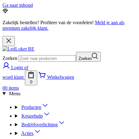
Ga naar inhoud
Zakelijk bestellen? Profiteer van de voordelen!
Meld je aan als
premium zakelijk klant.
Zoeken
Zoeken
Login of
word klant
Winkelwagen
0
0
0 items
Menu
Producten
Keuzehulp
Bedrijfsverlichting
Acties