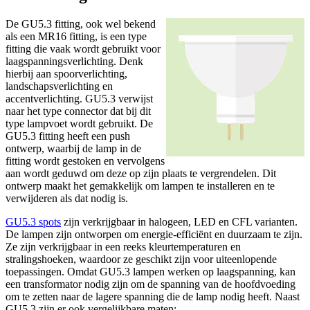
De GU5.3 fitting, ook wel bekend
als een MR16 fitting, is een type
fitting die vaak wordt gebruikt voor
laagspanningsverlichting. Denk
hierbij aan spoorverlichting,
landschapsverlichting en
accentverlichting. GU5.3 verwijst
naar het type connector dat bij dit
type lampvoet wordt gebruikt. De
GU5.3 fitting heeft een push
ontwerp, waarbij de lamp in de
fitting wordt gestoken en vervolgens
aan wordt geduwd om deze op zijn plaats te vergrendelen. Dit
ontwerp maakt het gemakkelijk om lampen te installeren en te
verwijderen als dat nodig is.
GU5.3 spots
zijn verkrijgbaar in halogeen, LED en CFL varianten.
De lampen zijn ontworpen om energie-efficiënt en duurzaam te zijn.
Ze zijn verkrijgbaar in een reeks kleurtemperaturen en
stralingshoeken, waardoor ze geschikt zijn voor uiteenlopende
toepassingen. Omdat GU5.3 lampen werken op laagspanning, kan
een transformator nodig zijn om de spanning van de hoofdvoeding
om te zetten naar de lagere spanning die de lamp nodig heeft. Naast
GU5.3 zijn er ook vergelijkbare maten: