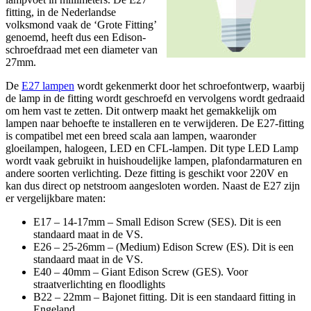
fitting, in de Nederlandse
volksmond vaak de ‘Grote Fitting’
genoemd, heeft dus een Edison-
schroefdraad met een diameter van
27mm.
De
E27 lampen
wordt gekenmerkt door het schroefontwerp, waarbij
de lamp in de fitting wordt geschroefd en vervolgens wordt gedraaid
om hem vast te zetten. Dit ontwerp maakt het gemakkelijk om
lampen naar behoefte te installeren en te verwijderen. De E27-fitting
is compatibel met een breed scala aan lampen, waaronder
gloeilampen, halogeen, LED en CFL-lampen. Dit type LED Lamp
wordt vaak gebruikt in huishoudelijke lampen, plafondarmaturen en
andere soorten verlichting. Deze fitting is geschikt voor 220V en
kan dus direct op netstroom aangesloten worden. Naast de E27 zijn
er vergelijkbare maten:
E17 – 14-17mm – Small Edison Screw (SES). Dit is een
standaard maat in de VS.
E26 – 25-26mm – (Medium) Edison Screw (ES). Dit is een
standaard maat in de VS.
E40 – 40mm – Giant Edison Screw (GES). Voor
straatverlichting en floodlights
B22 – 22mm – Bajonet fitting. Dit is een standaard fitting in
Engeland.