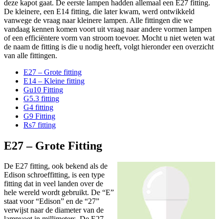
deze kapot gaat. De eerste lampen hadden allemaal een E27 fitting.
De kleinere, een E14 fitting, die later kwam, werd ontwikkeld
vanwege de vraag naar kleinere lampen. Alle fittingen die we
vandaag kennen komen voort uit vraag naar andere vormen lampen
of een efficiëntere vorm van stroom toevoer. Mocht u niet weten wat
de naam de fitting is die u nodig heeft, volgt hieronder een overzicht
van alle fittingen.
E27 – Grote fitting
E14 – Kleine fitting
Gu10 Fitting
G5.3 fitting
G4 fitting
G9 Fitting
Rs7 fitting
E27 – Grote Fitting
De E27 fitting, ook bekend als de
Edison schroeffitting, is een type
fitting dat in veel landen over de
hele wereld wordt gebruikt. De “E”
staat voor “Edison” en de “27”
verwijst naar de diameter van de
lampvoet in millimeters. De E27